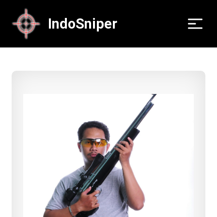
IndoSniper