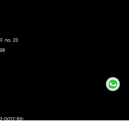
F no. 23
198
2-0012-89-