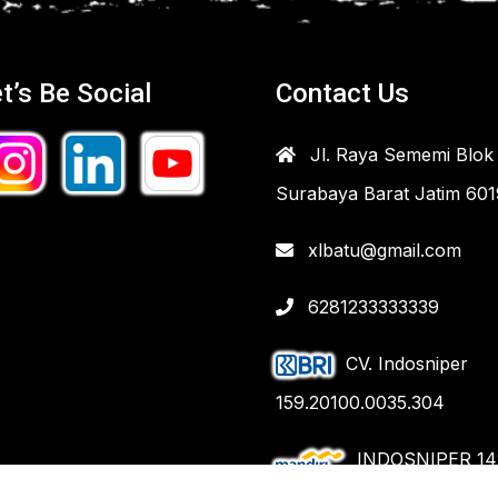
t’s Be Social
Contact Us
Jl. Raya Sememi Blok 
Surabaya Barat Jatim 60
xlbatu@gmail.com
6281233333339
CV. Indosniper
159.20100.0035.304
INDOSNIPER 14
9299