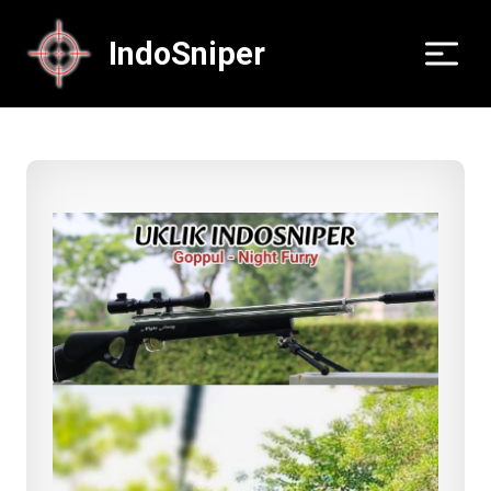
IndoSniper