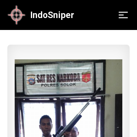
IndoSniper